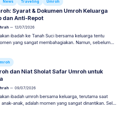
News
Traveling
Umroh
roh: Syarat & Dokumen Umroh Keluarga
 dan Anti-Repot
ahrah
12/07/2026
kan ibadah ke Tanah Suci bersama keluarga tentu
momen yang sangat membahagiakan. Namun, sebelum
ke Baitullah, Sahabat Annisa wajib menyiapkan seluruh
asi dengan
mroh
oh dan Niat Sholat Safar Umroh untuk
a
ahrah
09/07/2026
kan ibadah umroh bersama keluarga, terutama saat
nak-anak, adalah momen yang sangat dinantikan. Selain
pkan logistik dan fisik, persiapan batin dan pemahaman
malan