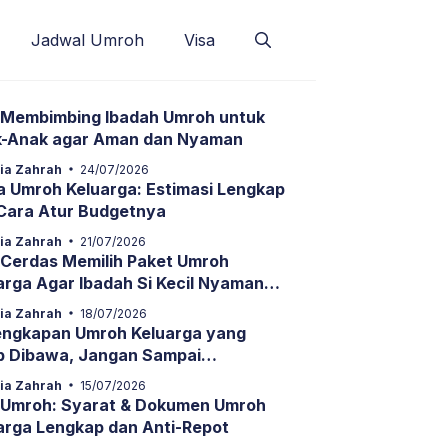
Jadwal Umroh
Visa
 Membimbing Ibadah Umroh untuk
-Anak agar Aman dan Nyaman
ria Zahrah
24/07/2026
a Umroh Keluarga: Estimasi Lengkap
Cara Atur Budgetnya
ria Zahrah
21/07/2026
 Cerdas Memilih Paket Umroh
arga Agar Ibadah Si Kecil Nyaman
Anti-Repot
ria Zahrah
18/07/2026
engkapan Umroh Keluarga yang
b Dibawa, Jangan Sampai
nggalan!
ria Zahrah
15/07/2026
 Umroh: Syarat & Dokumen Umroh
arga Lengkap dan Anti-Repot