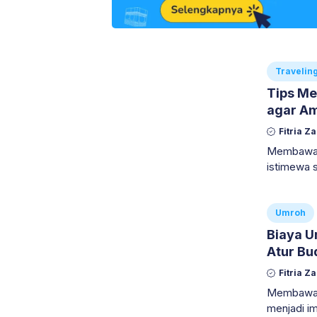
Travelin
Tips Me
agar A
Fitria Z
Membawa b
istimewa 
menikmati 
Umroh
Biaya U
Atur Bu
Fitria Z
Membawa b
menjadi im