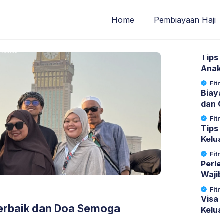
Home
Pembiayaan Haji
Tips
Anak
Fit
Biay
dan 
Fit
Tips
Kelu
dan 
Fit
Perl
Waji
Keti
Fit
Visa
erbaik dan Doa Semoga
Kelu