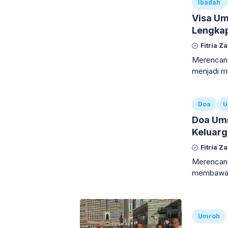
Ibadah
Visa Um
Lengkap
Fitria Z
Merencana
menjadi 
melangkah 
administr
Doa
U
Doa Umr
Keluarg
Fitria Z
Merencana
membawa a
mempersia
tentang a
Umroh