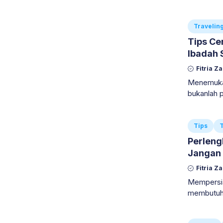
mulai mer
Travelin
Tips Ce
Ibadah 
Fitria Z
Menemukan
bukanlah 
dipertimba
Tips
T
Perleng
Jangan 
Fitria Z
Mempersia
membutuhka
berencana
anak-anak