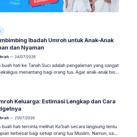
g
mbimbing Ibadah Umroh untuk Anak-Anak
man dan Nyaman
ahrah
24/07/2026
uah hati ke Tanah Suci adalah pengalaman yang sangat
sekaligus menantang bagi orang tua. Agar anak-anak bisa
perjalanan spiritual ini dengan ceria
mroh Keluarga: Estimasi Lengkap dan Cara
dgetnya
ahrah
21/07/2026
uah hati tercinta melihat Ka’bah secara langsung tentu
pian terbesar bagi setiap orang tua Muslim. Namun, saat