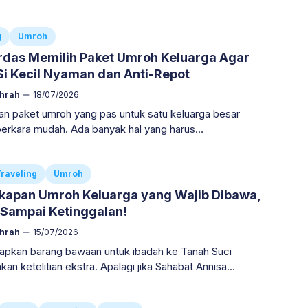
encanakan keberangkatan, pertanyaan pertama yang
g
Umroh
rdas Memilih Paket Umroh Keluarga Agar
Si Kecil Nyaman dan Anti-Repot
ahrah
18/07/2026
 paket umroh yang pas untuk satu keluarga besar
perkara mudah. Ada banyak hal yang harus
ngkan, mulai dari budget, usia anak-anak, hingga fasilitas
raveling
Umroh
kapan Umroh Keluarga yang Wajib Dibawa,
Sampai Ketinggalan!
ahrah
15/07/2026
pkan barang bawaan untuk ibadah ke Tanah Suci
n ketelitian ekstra. Apalagi jika Sahabat Annisa
 berangkat bersama satu keluarga utuh. Kebutuhan untuk
, Ayah,