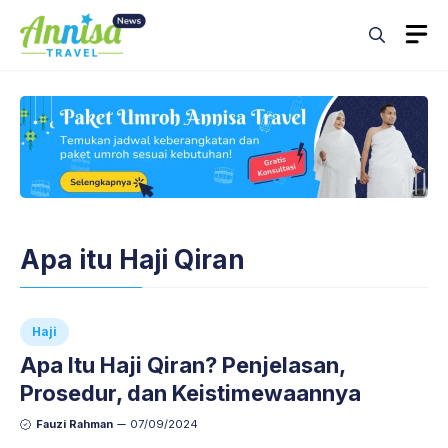
Skip
M
to
content
Apa itu Haji Qiran
Haji
Apa Itu Haji Qiran? Penjelasan,
Prosedur, dan Keistimewaannya
Fauzi Rahman
07/09/2024