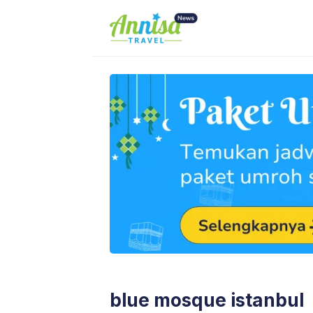
Skip
to
content
blue mosque istanbul