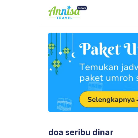
Skip
to
content
doa seribu dinar