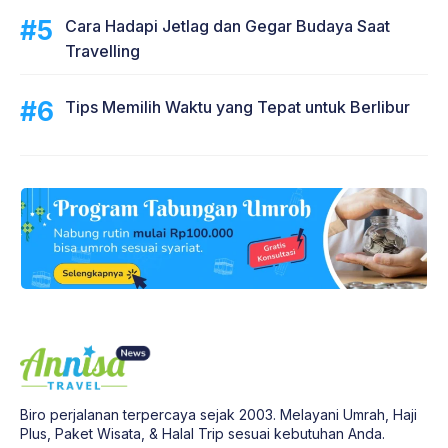
Cara Hadapi Jetlag dan Gegar Budaya Saat
Travelling
Tips Memilih Waktu yang Tepat untuk Berlibur
Biro perjalanan terpercaya sejak 2003. Melayani Umrah, Haji
Plus, Paket Wisata, & Halal Trip sesuai kebutuhan Anda.