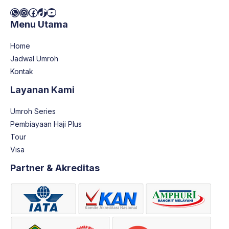
WhatsApp
Instagram
Facebook
TikTok
YouTube
Menu Utama
Home
Jadwal Umroh
Kontak
Layanan Kami
Umroh Series
Pembiayaan Haji Plus
Tour
Visa
Partner & Akreditas