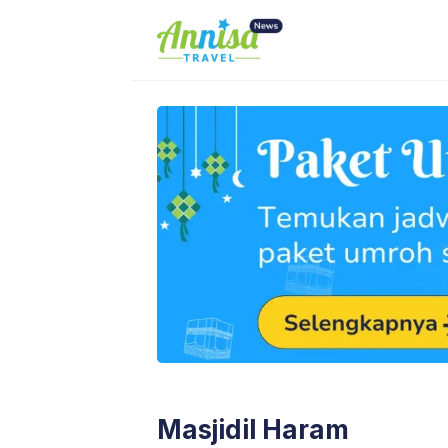
Skip
to
content
Masjidil Haram