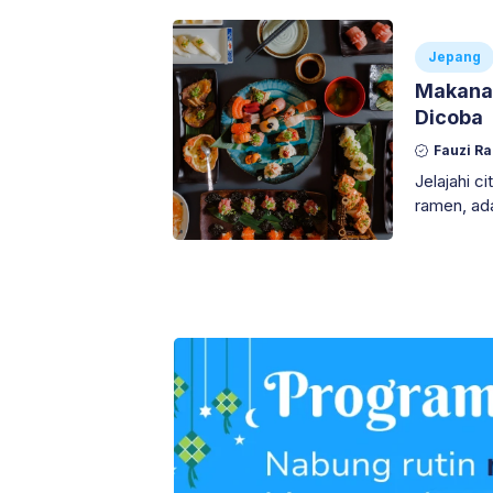
Jepang
Makanan
Dicoba
Fauzi R
Jelajahi c
ramen, ad
Mana yang