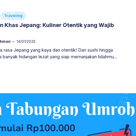
Traveling
 Khas Jepang: Kuliner Otentik yang Wajib
ahman
14/01/2025
ita rasa Jepang yang kaya dan otentik! Dari sushi hingga
a banyak hidangan lezat yang siap memanjakan lidahmu.
 jadi favoritmu? *Temukan rekomendasinya di sini!* ⤵⤵