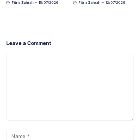
Dibawa, Jangan
Keluarga Lengkap dan
Fitria Zahrah
15/07/2026
Fitria Zahrah
12/07/2026
Sampai Ketinggalan!
Anti-Repot
Leave a Comment
Comment
Name