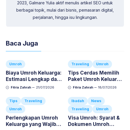
2023, Galmare Yulia aktif menulis artikel SEO untuk
berbagai topik, mulai dari bisnis, pemasaran digital,
perjalanan, hingga isu lingkungan.
Baca Juga
Umroh
Traveling
Umroh
Biaya Umroh Keluarga:
Tips Cerdas Memilih
Estimasi Lengkap dan
Paket Umroh Keluarga
Cara Atur Budgetnya
Agar Ibadah Si Kecil
Fitria Zahrah
21/07/2026
Fitria Zahrah
18/07/2026
Nyaman dan Anti-
Repot
Tips
Traveling
Ibadah
News
Umroh
Traveling
Umroh
Perlengkapan Umroh
Visa Umroh: Syarat &
Keluarga yang Wajib
Dokumen Umroh