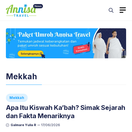
Skip
M
to
content
Mekkah
Mekkah
Apa Itu Kiswah Ka’bah? Simak Sejarah
dan Fakta Menariknya
Galmare Yulia R
17/06/2026