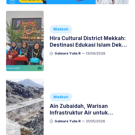
Mekkah
Hira Cultural District Mekkah:
Destinasi Edukasi Islam Dekat
Jabal Nur
Galmare Yulia R
13/06/2026
Mekkah
Ain Zubaidah, Warisan
Infrastruktur Air untuk
Jamaah Haji di Mekkah
Galmare Yulia R
21/05/2026