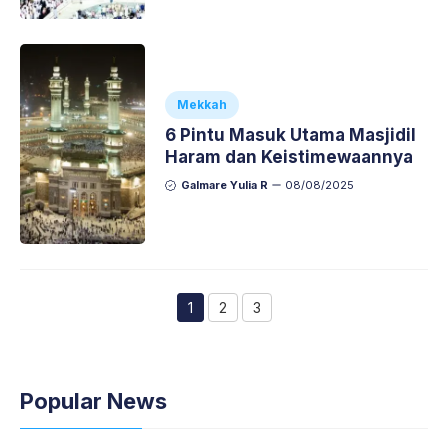
Mekkah
6 Pintu Masuk Utama Masjidil
Haram dan Keistimewaannya
Galmare Yulia R
08/08/2025
1
2
3
Page
Page
Page
Popular News