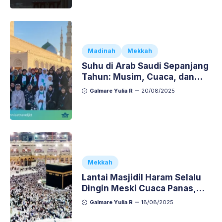
Madinah
Mekkah
Suhu di Arab Saudi Sepanjang
Tahun: Musim, Cuaca, dan
Tips Menghadapinya
Galmare Yulia R
20/08/2025
Mekkah
Lantai Masjidil Haram Selalu
Dingin Meski Cuaca Panas,
Apa Rahasianya?
Galmare Yulia R
18/08/2025