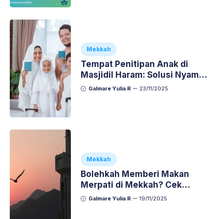
Mekkah
Tempat Penitipan Anak di
Masjidil Haram: Solusi Nyaman
untuk Jamaah yang Membawa
Galmare Yulia R
23/11/2025
Anak
Mekkah
Bolehkah Memberi Makan
Merpati di Mekkah? Cek
Aturannya di Sini!
Galmare Yulia R
19/11/2025