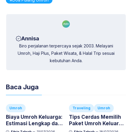
Annisa
Biro perjalanan terpercaya sejak 2003. Melayani
Umroh, Haji Plus, Paket Wisata, & Halal Trip sesuai
kebutuhan Anda.
Baca Juga
Umroh
Traveling
Umroh
Biaya Umroh Keluarga:
Tips Cerdas Memilih
Estimasi Lengkap dan
Paket Umroh Keluarga
Cara Atur Budgetnya
Agar Ibadah Si Kecil
Fitria Zahrah
21/07/2026
Fitria Zahrah
18/07/2026