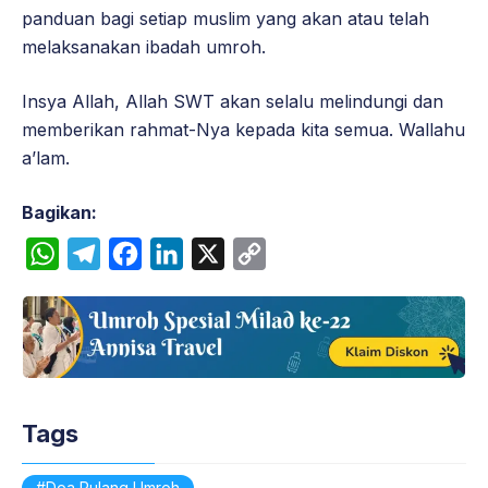
panduan bagi setiap muslim yang akan atau telah
melaksanakan ibadah umroh.
Insya Allah, Allah SWT akan selalu melindungi dan
memberikan rahmat-Nya kepada kita semua. Wallahu
a’lam.
Bagikan:
W
T
F
L
X
C
h
e
a
i
o
a
l
c
n
p
t
e
e
k
y
s
g
b
e
L
A
r
o
d
i
Tags
p
a
o
I
n
p
m
k
n
k
Doa Pulang Umroh