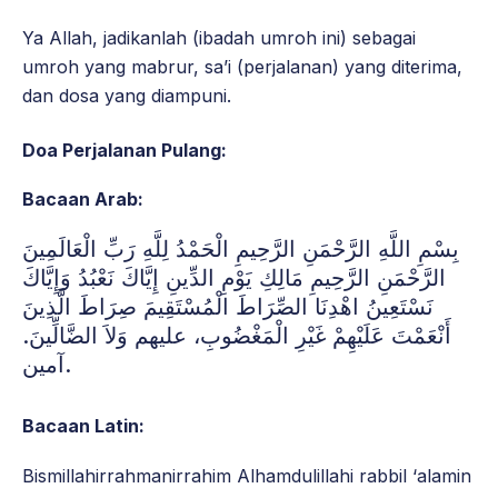
Ya Allah, jadikanlah (ibadah umroh ini) sebagai
umroh yang mabrur, sa’i (perjalanan) yang diterima,
dan dosa yang diampuni.
Doa Perjalanan Pulang:
Bacaan Arab:
بِسْمِ اللَّهِ الرَّحْمَنِ الرَّحِيمِ الْحَمْدُ لِلَّهِ رَبِّ الْعَالَمِينَ
الرَّحْمَنِ الرَّحِيمِ مَالِكِ يَوْمِ الدِّينِ إِيَّاكَ نَعْبُدُ وَإِيَّاكَ
نَسْتَعِينُ اهْدِنَا الصِّرَاطَ الْمُسْتَقِيمَ صِرَاطَ الَّذِينَ
أَنْعَمْتَ عَلَيْهِمْ غَيْرِ الْمَغْضُوبِ، عليهم وَلاَ الضَّالِّينَ.
آمين.
Bacaan Latin:
Bismillahirrahmanirrahim Alhamdulillahi rabbil ‘alamin