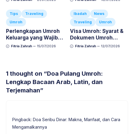
Nyaman dan Anti-
Repot
Tips
Traveling
Ibadah
News
Umroh
Traveling
Umroh
Perlengkapan Umroh
Visa Umroh: Syarat &
Keluarga yang Wajib
Dokumen Umroh
Dibawa, Jangan
Keluarga Lengkap dan
Fitria Zahrah
15/07/2026
Fitria Zahrah
12/07/2026
Sampai Ketinggalan!
Anti-Repot
1 thought on “Doa Pulang Umroh:
Lengkap Bacaan Arab, Latin, dan
Terjemahan”
Pingback: Doa Seribu Dinar: Makna, Manfaat, dan Cara
Mengamalkannya