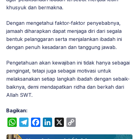
khusyuk dan bermakna.
Dengan mengetahui faktor-faktor penyebabnya,
jamaah diharapkan dapat menjaga diri dari segala
bentuk pelanggaran serta menjalankan ibadah ini
dengan penuh kesadaran dan tanggung jawab.
Pengetahuan akan kewajiban ini tidak hanya sebagai
pengingat, tetapi juga sebagai motivasi untuk
melaksanakan setiap langkah ibadah dengan sebaik-
baiknya, demi mendapatkan ridha dan berkah dari
Allah SWT.
Bagikan:
W
T
F
L
X
C
h
e
a
i
o