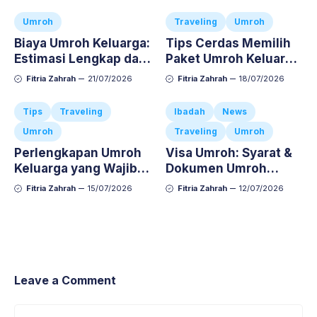
Umroh
Traveling
Umroh
Biaya Umroh Keluarga:
Tips Cerdas Memilih
Estimasi Lengkap dan
Paket Umroh Keluarga
Cara Atur Budgetnya
Agar Ibadah Si Kecil
Fitria Zahrah
21/07/2026
Fitria Zahrah
18/07/2026
Nyaman dan Anti-
Repot
Tips
Traveling
Ibadah
News
Umroh
Traveling
Umroh
Perlengkapan Umroh
Visa Umroh: Syarat &
Keluarga yang Wajib
Dokumen Umroh
Dibawa, Jangan
Keluarga Lengkap dan
Fitria Zahrah
15/07/2026
Fitria Zahrah
12/07/2026
Sampai Ketinggalan!
Anti-Repot
Leave a Comment
Comment