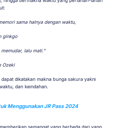
a, hingga bermakna waktu yang perlahan-lahan
ut:
i memori sama halnya dengan waktu,
n ginkgo
memudar, lalu mati.”
h Ozeki
 dapat dikatakan makna bunga sakura yakni
waktu, dan keindahan.
ntuk Menggunakan JR Pass 2024
memberikan semangat yang berbeda dari yang