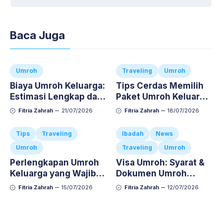
Baca Juga
Umroh
Traveling
Umroh
Biaya Umroh Keluarga:
Tips Cerdas Memilih
Estimasi Lengkap dan
Paket Umroh Keluarga
Cara Atur Budgetnya
Agar Ibadah Si Kecil
Fitria Zahrah
21/07/2026
Fitria Zahrah
18/07/2026
Nyaman dan Anti-
Repot
Tips
Traveling
Ibadah
News
Umroh
Traveling
Umroh
Perlengkapan Umroh
Visa Umroh: Syarat &
Keluarga yang Wajib
Dokumen Umroh
Dibawa, Jangan
Keluarga Lengkap dan
Fitria Zahrah
15/07/2026
Fitria Zahrah
12/07/2026
Sampai Ketinggalan!
Anti-Repot