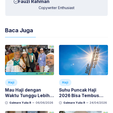
Fauzi Rahman
Copywriter Enthusiast
Baca Juga
Haji
Haji
Mau Haji dengan
Suhu Puncak Haji
Waktu Tunggu Lebih
2026 Bisa Tembus
Singkat? Pilih Paket
40°C, Ini Risiko yang
Galmare Yulia R
06/06/2026
Galmare Yulia R
24/04/2026
Haji Plus!
Perlu Diwaspadai