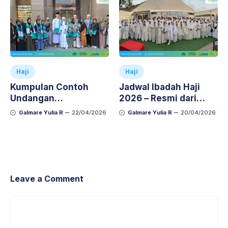
Haji
Haji
Kumpulan Contoh
Jadwal Ibadah Haji
Undangan
2026 – Resmi dari
Walimatussafar Haji
Kemenhaj RI
Galmare Yulia R
22/04/2026
Galmare Yulia R
20/04/2026
yang Siap Pakai dan
Mudah Diedit (Word &
Canva)
Leave a Comment
Comment