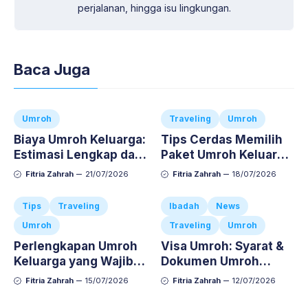
perjalanan, hingga isu lingkungan.
Baca Juga
Umroh
Traveling
Umroh
Biaya Umroh Keluarga:
Tips Cerdas Memilih
Estimasi Lengkap dan
Paket Umroh Keluarga
Cara Atur Budgetnya
Agar Ibadah Si Kecil
Fitria Zahrah
21/07/2026
Fitria Zahrah
18/07/2026
Nyaman dan Anti-
Repot
Tips
Traveling
Ibadah
News
Umroh
Traveling
Umroh
Perlengkapan Umroh
Visa Umroh: Syarat &
Keluarga yang Wajib
Dokumen Umroh
Dibawa, Jangan
Keluarga Lengkap dan
Fitria Zahrah
15/07/2026
Fitria Zahrah
12/07/2026
Sampai Ketinggalan!
Anti-Repot