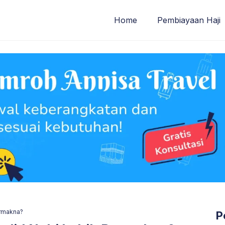
Home
Pembiayaan Haji
ermakna?
P