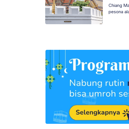
Chiang Ma
pesona ala
bagian utar