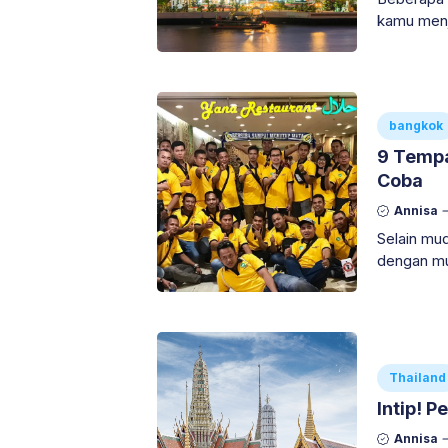
kamu menjadi
tips libur
bangkok
9 Tempa
Coba
Annisa
Selain mu
dengan muda
9 tempat k
Thailand
Intip! 
Annisa