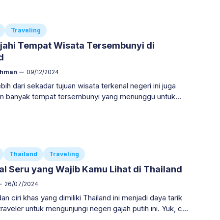
*
Traveling
jahi Tempat Wisata Tersembunyi di
d
ahman
09/12/2024
ebih dari sekadar tujuan wisata terkenal negeri ini juga
 banyak tempat tersembunyi yang menunggu untuk
. *Berikut 6 daftar tempat wisata di Thailand*
Thailand
Traveling
val Seru yang Wajib Kamu Lihat di Thailand
26/07/2024
an ciri khas yang dimiliki Thailand ini menjadi daya tarik
traveler untuk mengunjungi negeri gajah putih ini. Yuk, cari
val dan acara tradisional apa aja yang ada di Thailand.