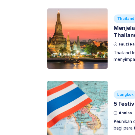
Bangkok
Thailand
Menjela
Thailan
Fauzi R
Thailand l
menyimpan
dijelajahi
bangkok
5 Festi
Annisa
Keunikan d
bagi para 
tahu festi