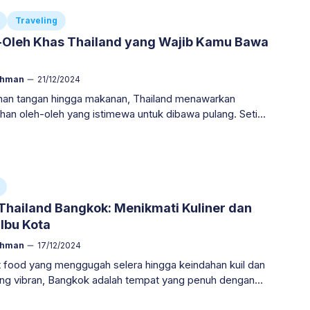
Traveling
-Oleh Khas Thailand yang Wajib Kamu Bawa
ahman
21/12/2024
jinan tangan hingga makanan, Thailand menawarkan
ihan oleh-oleh yang istimewa untuk dibawa pulang. Setiap
ng kamu pilih tidak hanya menjadi kenang-kenangan,
ga membawa cerita tentang budaya yang kaya dan pesona
ah putih ini. *Nah, biar gak bingung, kami sudah
nya dalam artikel berikut.*
Thailand Bangkok: Menikmati Kuliner dan
Ibu Kota
ahman
17/12/2024
t food yang menggugah selera hingga keindahan kuil dan
yang vibran, Bangkok adalah tempat yang penuh dengan
n keunikan. *Berikut daftar wisata dan kuliner di