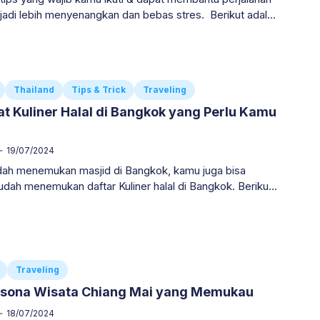
 lebih menyenangkan dan bebas stres. Berikut adalah
an ke thailand yang lengkap & dapat kamu ikuti.
Thailand
Tips & Trick
Traveling
t Kuliner Halal di Bangkok yang Perlu Kamu
19/07/2024
dah menemukan masjid di Bangkok, kamu juga bisa
h menemukan daftar Kuliner halal di Bangkok. Berikut
uliner halal di Bangkok yang perlu kamu coba.
Traveling
Pesona Wisata Chiang Mai yang Memukau
18/07/2024