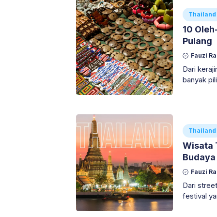
Thailand
10 Oleh
Pulang
Fauzi R
Dari kera
banyak pil
barang ya
tetapi ju
negeri gaj
merangkum
Thailand
Wisata 
Budaya 
Fauzi R
Dari stree
festival 
kejutan da