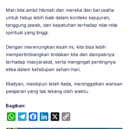
Mari kita ambil hikmah dari mereka dan berusaha
untuk hidup lebih baik dalam konteks kejujuran,
tanggung jawab, dan kepatuhan terhadap nilai-nilai
spiritual yang tinggi.
Dengan merenungkan kisah ini, kita bisa lebih
mempertimbangkan tindakan kita dan dampaknya
terhadap masyarakat, serta mengingat pentingnya
etika dalam kehidupan sehari-hari.
Madyan, meskipun telah tiada, meninggalkan warisan
pelajaran yang tak lekang oleh waktu.
Bagikan:
W
T
F
L
X
C
h
e
a
i
o