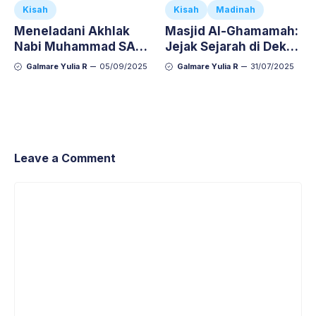
Kisah
Kisah
Madinah
Meneladani Akhlak
Masjid Al-Ghamamah:
Nabi Muhammad SAW
Jejak Sejarah di Dekat
yang Relevan di Era
Masjid Nabawi
Galmare Yulia R
05/09/2025
Galmare Yulia R
31/07/2025
Modern
Leave a Comment
Comment