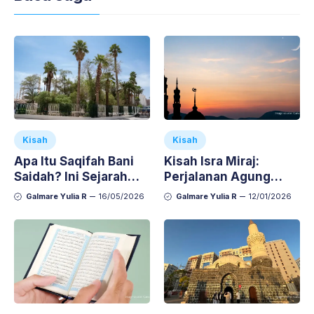
Kisah
Kisah
Apa Itu Saqifah Bani
Kisah Isra Miraj:
Saidah? Ini Sejarah
Perjalanan Agung
dan Peristiwa di
Nabi Muhammad SAW
Galmare Yulia R
16/05/2026
Galmare Yulia R
12/01/2026
Baliknya
dan Hikmahnya