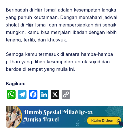
Beribadah di Hijir Ismail adalah kesempatan langka
yang penuh keutamaan. Dengan memahami jadwal
sholat di Hijir Ismail dan mempersiapkan diri sebaik
mungkin, kamu bisa menjalani ibadah dengan lebih
tenang, tertib, dan khusyuk.
Semoga kamu termasuk di antara hamba-hamba
pilihan yang diberi kesempatan untuk sujud dan
berdoa di tempat yang mulia ini.
Bagikan:
W
T
F
L
X
C
h
e
a
i
o
a
l
c
n
p
t
e
e
k
y