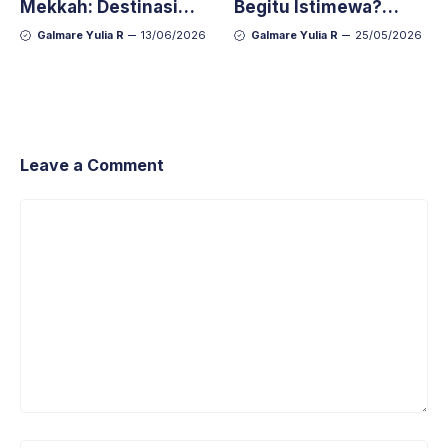
Mekkah: Destinasi
Begitu Istimewa?
Edukasi Islam Dekat
Simak 5 Kemuliaan
Galmare Yulia R
13/06/2026
Galmare Yulia R
25/05/2026
Jabal Nur
yang Wajib Diketahui
Leave a Comment
Comment