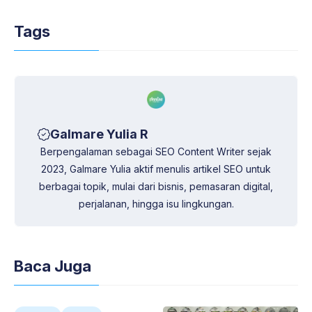
s
g
b
e
L
A
r
o
d
i
Tags
p
a
o
I
n
p
m
k
n
k
Galmare Yulia R
Berpengalaman sebagai SEO Content Writer sejak
2023, Galmare Yulia aktif menulis artikel SEO untuk
berbagai topik, mulai dari bisnis, pemasaran digital,
perjalanan, hingga isu lingkungan.
Baca Juga