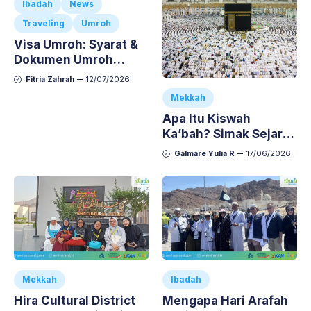
Ibadah
News
Traveling
Umroh
Visa Umroh: Syarat &
Dokumen Umroh
Keluarga Lengkap dan
Fitria Zahrah
12/07/2026
Anti-Repot
Mekkah
Apa Itu Kiswah
Ka’bah? Simak Sejarah
dan Fakta Menariknya
Galmare Yulia R
17/06/2026
Mekkah
Ibadah
Hira Cultural District
Mengapa Hari Arafah