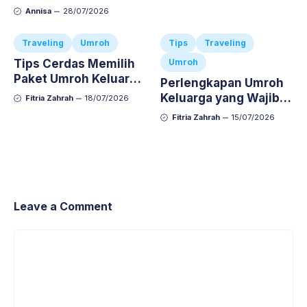
Doa Semoga Menjadi
Annisa
28/07/2026
Umroh yang Mabrur
Traveling
Umroh
Tips
Traveling
Tips Cerdas Memilih
Umroh
Paket Umroh Keluarga
Perlengkapan Umroh
Agar Ibadah Si Kecil
Keluarga yang Wajib
Fitria Zahrah
18/07/2026
Nyaman dan Anti-
Dibawa, Jangan
Fitria Zahrah
15/07/2026
Repot
Sampai Ketinggalan!
Leave a Comment
Comment