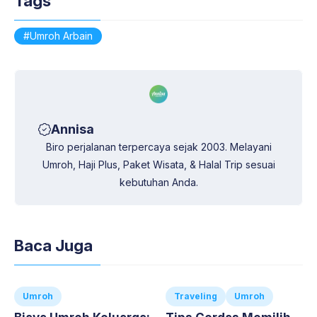
Tags
p
a
o
I
n
p
m
k
n
k
Umroh Arbain
Annisa
Biro perjalanan terpercaya sejak 2003. Melayani
Umroh, Haji Plus, Paket Wisata, & Halal Trip sesuai
kebutuhan Anda.
Baca Juga
Umroh
Traveling
Umroh