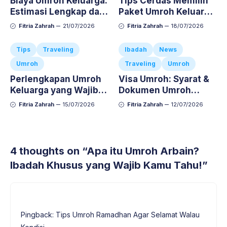
Biaya Umroh Keluarga:
Tips Cerdas Memilih
Estimasi Lengkap dan
Paket Umroh Keluarga
Cara Atur Budgetnya
Agar Ibadah Si Kecil
Fitria Zahrah
21/07/2026
Fitria Zahrah
18/07/2026
Nyaman dan Anti-
Repot
Tips
Traveling
Ibadah
News
Umroh
Traveling
Umroh
Perlengkapan Umroh
Visa Umroh: Syarat &
Keluarga yang Wajib
Dokumen Umroh
Dibawa, Jangan
Keluarga Lengkap dan
Fitria Zahrah
15/07/2026
Fitria Zahrah
12/07/2026
Sampai Ketinggalan!
Anti-Repot
4 thoughts on “Apa itu Umroh Arbain?
Ibadah Khusus yang Wajib Kamu Tahu!”
Pingback: Tips Umroh Ramadhan Agar Selamat Walau