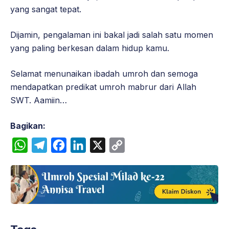
yang sangat tepat.
Dijamin, pengalaman ini bakal jadi salah satu momen
yang paling berkesan dalam hidup kamu.
Selamat menunaikan ibadah umroh dan semoga
mendapatkan predikat umroh mabrur dari Allah
SWT. Aamiin…
Bagikan:
W
T
F
L
X
C
h
e
a
i
o
a
l
c
n
p
t
e
e
k
y
s
g
b
e
L
A
r
o
d
i