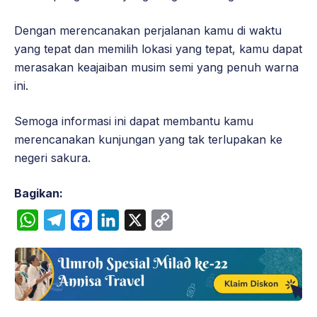
Dengan merencanakan perjalanan kamu di waktu
yang tepat dan memilih lokasi yang tepat, kamu dapat
merasakan keajaiban musim semi yang penuh warna
ini.
Semoga informasi ini dapat membantu kamu
merencanakan kunjungan yang tak terlupakan ke
negeri sakura.
Bagikan:
W
T
F
L
X
C
h
e
a
i
o
a
l
c
n
p
t
e
e
k
y
s
g
b
e
L