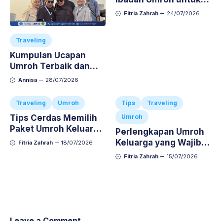
Anak-Anak agar Aman
Fitria Zahrah
24/07/2026
dan Nyaman
Traveling
Kumpulan Ucapan
Umroh Terbaik dan
Doa Semoga Menjadi
Annisa
28/07/2026
Umroh yang Mabrur
Traveling
Umroh
Tips
Traveling
Tips Cerdas Memilih
Umroh
Paket Umroh Keluarga
Perlengkapan Umroh
Agar Ibadah Si Kecil
Keluarga yang Wajib
Fitria Zahrah
18/07/2026
Nyaman dan Anti-
Dibawa, Jangan
Fitria Zahrah
15/07/2026
Repot
Sampai Ketinggalan!
Leave a Comment