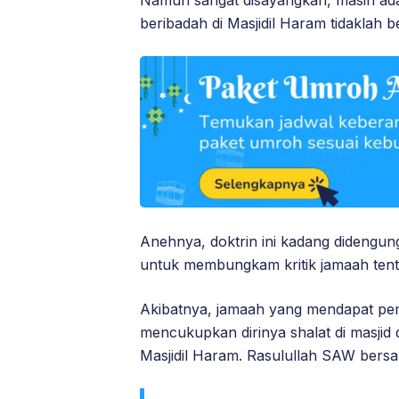
Namun sangat disayangkan, masih ad
beribadah di Masjidil Haram tidaklah 
Anehnya, doktrin ini kadang didengun
untuk membungkam kritik jamaah ten
Akibatnya, jamaah yang mendapat pem
mencukupkan dirinya shalat di masji
Masjidil Haram. Rasulullah SAW bersa