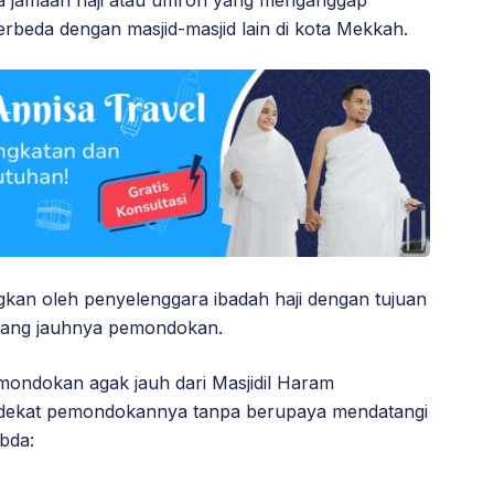
a jamaah haji atau umroh yang menganggap
berbeda dengan masjid-masjid lain di kota Mekkah.
gkan oleh penyelenggara ibadah haji dengan tujuan
tang jauhnya pemondokan.
ondokan agak jauh dari Masjidil Haram
d dekat pemondokannya tanpa berupaya mendatangi
bda: