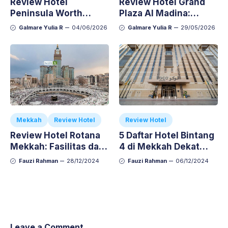
Review Hotel
Review Hotel Grand
Peninsula Worth
Plaza Al Madina:
Madinah, Cek Fasilitas
Lokasi Strategis,
Galmare Yulia R
04/06/2026
Galmare Yulia R
29/05/2026
dan Kelebihannya
Hanya 5 Menit ke
Masjid Nabawi
Mekkah
Review Hotel
Review Hotel
Review Hotel Rotana
5 Daftar Hotel Bintang
Mekkah: Fasilitas dan
4 di Mekkah Dekat
Jarak ke Haram
Masjidil Haram
Fauzi Rahman
28/12/2024
Fauzi Rahman
06/12/2024
Leave a Comment