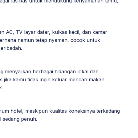
gai fasilitas untuk mendukung kenyamanan tamu,
n AC, TV layar datar, kulkas kecil, dan kamar
sederhana namun tetap nyaman, cocok untuk
beribadah.
ang menyajikan berbagai hidangan lokal dan
tis jika kamu tidak ingin keluar mencari makan,
k.
umum hotel, meskipun kualitas koneksinya terkadang
el sedang penuh.